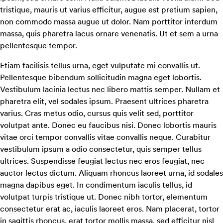
tristique, mauris ut varius efficitur, augue est pretium sapien,
non commodo massa augue ut dolor. Nam porttitor interdum
massa, quis pharetra lacus ornare venenatis. Ut et sem a urna
pellentesque tempor.
Etiam facilisis tellus urna, eget vulputate mi convallis ut.
Pellentesque bibendum sollicitudin magna eget lobortis.
Vestibulum lacinia lectus nec libero mattis semper. Nullam et
pharetra elit, vel sodales ipsum. Praesent ultrices pharetra
varius. Cras metus odio, cursus quis velit sed, porttitor
volutpat ante. Donec eu faucibus nisi. Donec lobortis mauris
vitae orci tempor convallis vitae convallis neque. Curabitur
vestibulum ipsum a odio consectetur, quis semper tellus
ultrices. Suspendisse feugiat lectus nec eros feugiat, nec
auctor lectus dictum. Aliquam rhoncus laoreet urna, id sodales
magna dapibus eget. In condimentum iaculis tellus, id
volutpat turpis tristique ut. Donec nibh tortor, elementum
consectetur erat ac, iaculis laoreet eros. Nam placerat, tortor
in sagittis rhoncus, erat tortor mollis massa, sed efficitur nisl