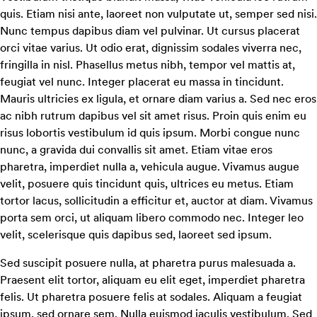
quis. Etiam nisi ante, laoreet non vulputate ut, semper sed nisi.
Nunc tempus dapibus diam vel pulvinar. Ut cursus placerat
orci vitae varius. Ut odio erat, dignissim sodales viverra nec,
fringilla in nisl. Phasellus metus nibh, tempor vel mattis at,
feugiat vel nunc. Integer placerat eu massa in tincidunt.
Mauris ultricies ex ligula, et ornare diam varius a. Sed nec eros
ac nibh rutrum dapibus vel sit amet risus. Proin quis enim eu
risus lobortis vestibulum id quis ipsum. Morbi congue nunc
nunc, a gravida dui convallis sit amet. Etiam vitae eros
pharetra, imperdiet nulla a, vehicula augue. Vivamus augue
velit, posuere quis tincidunt quis, ultrices eu metus. Etiam
tortor lacus, sollicitudin a efficitur et, auctor at diam. Vivamus
porta sem orci, ut aliquam libero commodo nec. Integer leo
velit, scelerisque quis dapibus sed, laoreet sed ipsum.
Sed suscipit posuere nulla, at pharetra purus malesuada a.
Praesent elit tortor, aliquam eu elit eget, imperdiet pharetra
felis. Ut pharetra posuere felis at sodales. Aliquam a feugiat
ipsum, sed ornare sem. Nulla euismod iaculis vestibulum. Sed