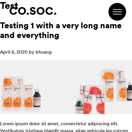
Test
Skip
Skip
Skip
CO.SOC.
to
to
to
primary
main
footer
Testing 1 with a very long name
navigation
content
and everything
April 6, 2020
by
bhuang
Lorem ipsum dolor sit amet, consectetur adipiscing elit.
Vestibulum tristique blandit massa, vitae vehicula leo rutrum